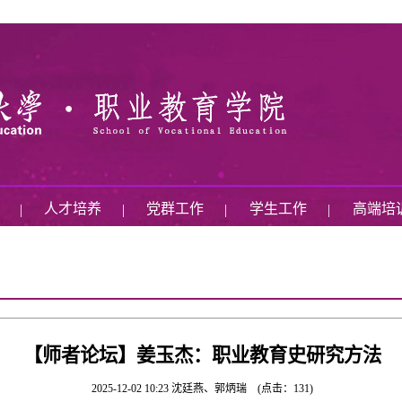
术
人才培养
党群工作
学生工作
高端培
|
|
|
|
【师者论坛】姜玉杰：职业教育史研究方法
2025-12-02 10:23
沈廷燕、郭炳瑞
(点击：
131
)