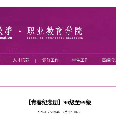
术
人才培养
党群工作
学生工作
高端培
|
|
|
|
【青春纪念册】96级至99级
2021-11-05 09:46
(点击：
107
)